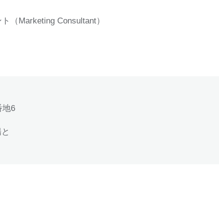
rketing Consultant）
番地6
陽と